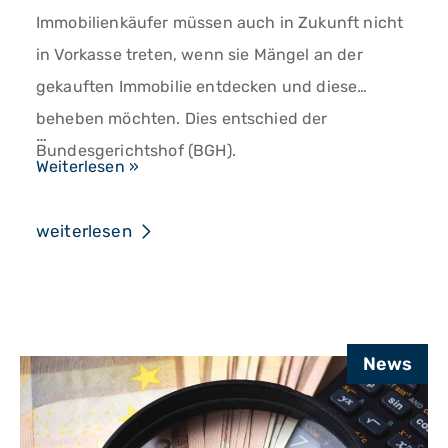
Immobilienkäufer müssen auch in Zukunft nicht
in Vorkasse treten, wenn sie Mängel an der
gekauften Immobilie entdecken und diese
beheben möchten. Dies entschied der
…
Bundesgerichtshof (BGH).
BGH:
Weiterlesen »
Immobilienkäufer
haben
weiterlesen
Anspruch
auf
„fiktive
Mängelbeseitigungskosten“
News