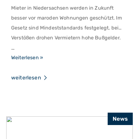
Mieter in Niedersachsen werden in Zukunft
besser vor maroden Wohnungen geschützt. Im
Gesetz sind Mindeststandards festgelegt, bei
Verstößen drohen Vermietern hohe Bußgelder.
…
Niedersachsen:
Weiterlesen »
Landtag
verabschiedet
weiterlesen
Wohnraumschutzgesetz
News