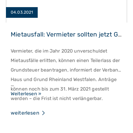
04.03.2021
Mietausfall: Vermieter sollten jetzt Grundsteuer-Erlass beantragen
Vermieter, die im Jahr 2020 unverschuldet
Mietausfälle erlitten, können einen Teilerlass der
Grundsteuer beantragen, informiert der Verband
Haus und Grund Rheinland Westfalen. Anträge
…
können noch bis zum 31. März 2021 gestellt
Mietausfall:
Weiterlesen »
werden – die Frist ist nicht verlängerbar.
Vermieter
sollten
weiterlesen
jetzt
Grundsteuer-