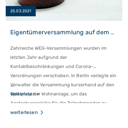
25.03.2021
Eigentümerversammlung auf dem Spielplatz
Zahlreiche WEG-Versammlungen wurden im
letzten Jahr aufgrund der
Kontaktbeschränkungen und Corona-
Verordnungen verschoben. In Berlin verlegte ein
…
Verwalter die Versammlung kurzerhand auf den
Eigentümerversammlung
Spielplatz der Wohnanlage, um das
Weiterlesen »
auf
Ansteckungsrisiko für die Teilnehmenden zu
dem
minimieren – dagegen klagte eine Eigentümerin.
weiterlesen
Spielplatz