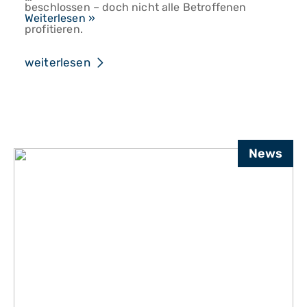
beschlossen – doch nicht alle Betroffenen
Wissenswert:
Weiterlesen »
profitieren.
die
Homeoffice-
weiterlesen
Pauschale
News