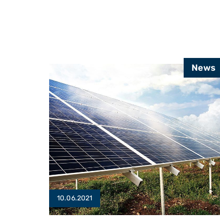
des
Mietspiegels
News
10.06.2021