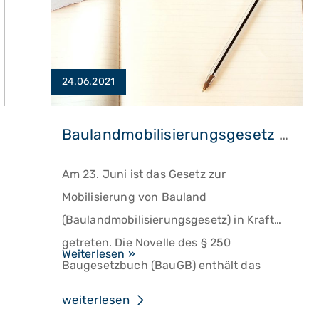
24.06.2021
Baulandmobilisierungsgesetz ist in Kraft
Am 23. Juni ist das Gesetz zur
Mobilisierung von Bauland
(Baulandmobilisierungsgesetz) in Kraft
getreten. Die Novelle des § 250
Baulandmobilisierungsgesetz
Weiterlesen »
Baugesetzbuch (BauGB) enthält das
ist
umstrittene „Umwandlungsverbot“, das
in
weiterlesen
für die Umwandlung von Miet- in