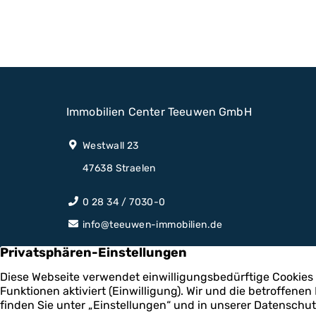
Juli
Immobilien Center Teeuwen GmbH
Westwall 23
47638 Straelen
0 28 34 / 7030-0
info@teeuwen-immobilien.de
Mo - Do: 9:00 - 12:00 Uhr / 14:30 - 17:00 Uhr,
Fr: 08:00 - 13:00 Uhr,
weitere Termine nach Absprache