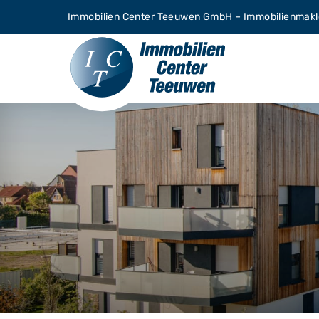
Zum
Immobilien Center Teeuwen GmbH – Immobilienmakle
Inhalt
springen