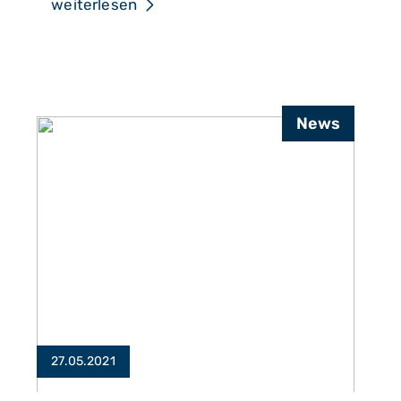
–
weiterlesen
Nachbar
darf
Bäume
beschneiden
News
27.05.2021