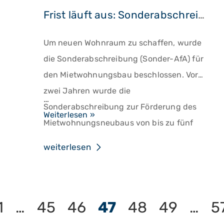
Frist läuft aus: Sonderabschreibung für Mietwohnungsbau
Um neuen Wohnraum zu schaffen, wurde
die Sonderabschreibung (Sonder-AfA) für
den Mietwohnungsbau beschlossen. Vor
zwei Jahren wurde die
…
Sonderabschreibung zur Förderung des
Frist
Weiterlesen »
Mietwohnungsneubaus von bis zu fünf
läuft
Prozent pro Jahr für die Anschaffungs-
aus:
weiterlesen
oder Herstellungskosten neuen
Sonderabschreibung
Wohnraums eingeführt. Darauf weist der
für
Eigentümerverband Haus & Grund hin.
Mietwohnungsbau
1
…
45
46
47
48
49
…
5