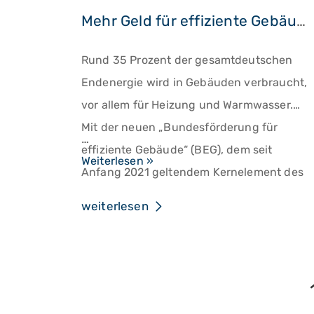
Mehr Geld für effiziente Gebäude ab 1. Juli
Rund 35 Prozent der gesamtdeutschen
Endenergie wird in Gebäuden verbraucht,
vor allem für Heizung und Warmwasser.
Mit der neuen „Bundesförderung für
…
effiziente Gebäude“ (BEG), dem seit
Mehr
Weiterlesen »
Anfang 2021 geltendem Kernelement des
Geld
nationalen Klimaschutzprogramms 2030,
für
weiterlesen
möchte die Bundesregierung bis zum
effiziente
Jahr 2050 einen klimaneutralen
Gebäude
Gebäudebestand realisieren.
ab
1.