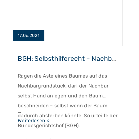
17.06.2021
BGH: Selbsthilferecht – Nachbar darf Bäume beschneiden
Ragen die Äste eines Baumes auf das
Nachbargrundstück, darf der Nachbar
selbst Hand anlegen und den Baum
beschneiden – selbst wenn der Baum
…
dadurch absterben könnte. So urteilte der
BGH:
Weiterlesen »
Bundesgerichtshof (BGH).
Selbsthilferecht