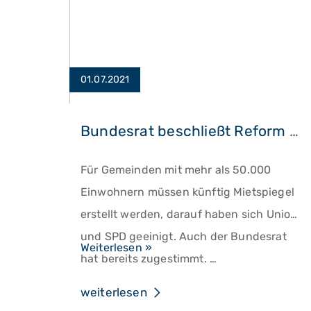
01.07.2021
Bundesrat beschließt Reform des Mietspiegels
Für Gemeinden mit mehr als 50.000
Einwohnern müssen künftig Mietspiegel
erstellt werden, darauf haben sich Union
und SPD geeinigt. Auch der Bundesrat
Bundesrat
Weiterlesen »
hat bereits zugestimmt.
…
beschließt
Reform
weiterlesen