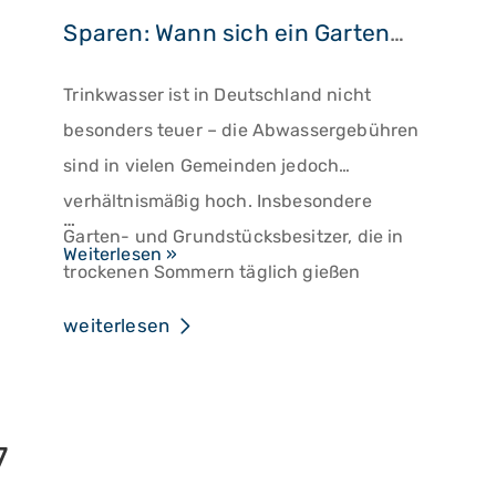
Sparen: Wann sich ein Gartenwasserzähler lohnt
Trinkwasser ist in Deutschland nicht
besonders teuer – die Abwassergebühren
sind in vielen Gemeinden jedoch
verhältnismäßig hoch. Insbesondere
…
Garten- und Grundstücksbesitzer, die in
Sparen:
Weiterlesen »
trockenen Sommern täglich gießen
Wann
müssen, können diese Kosten deutlich
sich
weiterlesen
reduzieren.
ein
Gartenwasserzähler
lohnt
7