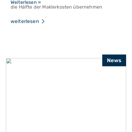
Gesetz
Weiterlesen »
die Hälfte der Maklerkosten übernehmen
zur
müssen.
Entlastung
weiterlesen
von
Immobilienkäufern
News