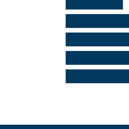
GRUNDSTÜCKSPLAN
GESTALTUNGSSATZUNG
KLIMASCHUTZANFORDERU
LEITFADEN ZUR BEANTRAG
BODENGUTACHTEN B-PLAN