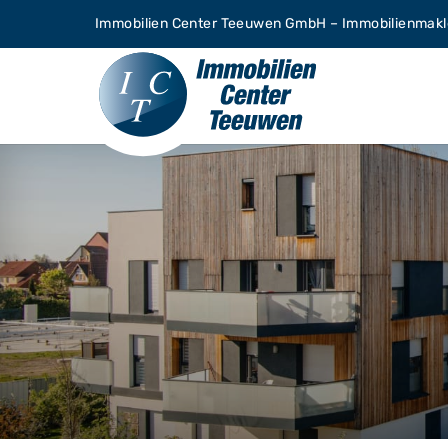
Zum
Immobilien Center Teeuwen GmbH – Immobilienmakle
Inhalt
springen