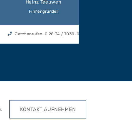
Heinz Teeuwen
Firmengründer
Assisten
Jetzt anrufen:
0 28 34 / 7030-0
Jetzt an
.
KONTAKT AUFNEHMEN