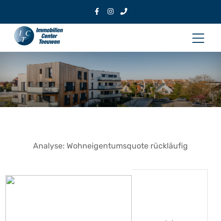
Zum
Inhalt
Hau
springen
Analyse: Wohneigentumsquote rückläufig