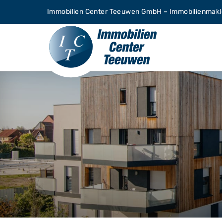
Zum
Immobilien Center Teeuwen GmbH – Immobilienmakle
Inhalt
springen