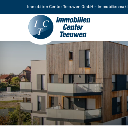
Zum
Immobilien Center Teeuwen GmbH – Immobilienmakle
Inhalt
springen