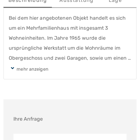
Beschreibung
Ausstattung
Lage
S
Bei dem hier angebotenen Objekt handelt es sich 
um ein Mehrfamilienhaus mit insgesamt 3 
Wohneinheiten. Im Jahre 1965 wurde die 
ursprüngliche Werkstatt um die Wohnräume im 
Obergeschoss und zwei Garagen, sowie um einen 
Teilkeller erweitert. Mitte der 80er Jahre wurde die 
Werkstatt im Erdgeschoss dann zu einer Wohnung 
umgebaut und 1995 wurde aus den Wohnräumen 
im Obergeschoss zwei Wohnungen gebildet. 
Insgesamt verfügt das Objekt über eine 
Grundstücksfläche von ca. 488 m² und einer 
Ihre Anfrage
Wohnfläche von ca. 186,5 m². Die Wohnung im 
Erdgeschoss verfügt über ca. 64 m² und verteilt 