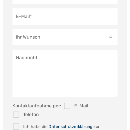
Gemeinschaftlich genutzt werden der Wasch- und 
E-Mail*
Trockenraum sowie der Garten.

Das Objekt ist vollständig vermietet und bietet sich 
daher gut für Kapitalanleger an.
Ihr Wunsch
Nachricht
Kontaktaufnahme per:
E-Mail
Telefon
Ich habe die
Datenschutzerklärung
zur