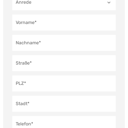
Anrede
sich auf 2 Zimmer, Küche, Diele und Bad. Von dem 
Wohnzimmer aus hat man Zugang auf die Terrasse 
Vorname*
und in den Garten. Im Obergeschoss befinden sich 
zwei Wohneinheiten. Die Wohnung im 
Nachname*
Obergeschoss links ist ca. 64 m² groß und verteilt 
sich auf 2 Zimmer, Küche, Diele, Bad, Abstellraum 
und großem Balkon. Die andere Wohnung im OG 
Straße*
rechts misst ca. 58,2 m², verteilt auf 2 Zimmer, 
Wohnküche, Diele, Bad und einen Balkon mit 
PLZ*
Treppe in den Garten. Zu jeder Wohnung gehört ein 
Kellerraum und eine Garage. Insgesamt sind vier 
Stadt*
Garagen vorhanden. Das Haus ist komplett 
unterkellert, wovon ein Teil ein Kriechkeller unter 
Telefon*
der ursprünglichen Werkstatt ist.
